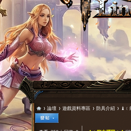
論壇
遊戲資料專區
防具介紹
♝﹝