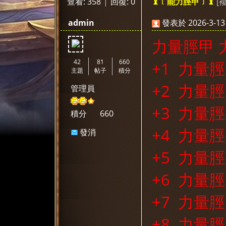
查看:
358
|
回復:
0
[
♝﹝能力脛甲﹞♝
神
»
›
›
›
admin
發表於 2026-3-13 
力量脛甲 
42
81
660
+1 力量
主題
帖子
積分
+2 力量脛
管理員
選
+3 力量脛
積分
660
+4 力量脛
發消
息
+5 力量脛
+6 力量脛
+7 力量脛
天
+8 力量脛