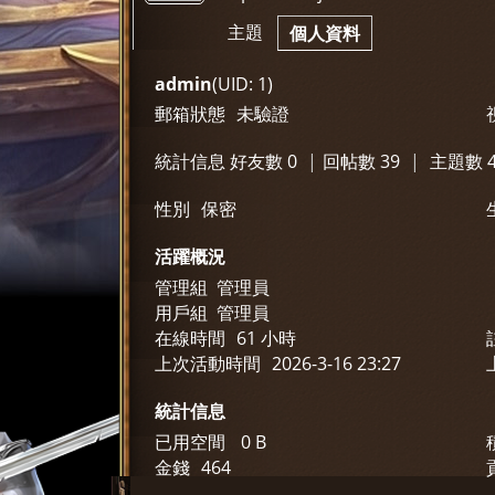
神
›
›
主題
個人資料
admin
(UID: 1)
郵箱狀態
未驗證
統計信息
好友數 0
|
回帖數 39
|
主題數 4
性別
保密
選
活躍概況
管理組
管理員
用戶組
管理員
在線時間
61 小時
上次活動時間
2026-3-16 23:27
統計信息
已用空間
0 B
天
金錢
464