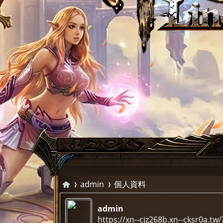
admin
個人資料
admin
https://xn--cjz268b.xn--cksr0a.tw/