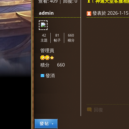
查看:
409
|
回復:
0
♝﹝神選天堂客服相
神
»
›
›
›
admin
發表於 2026-1-15 
42
81
660
主題
帖子
積分
管理員
選
積分
660
發消
息
回復
天