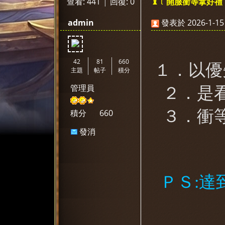
查看:
441
|
回復:
0
♝﹝開服衝等拿好禮
神
»
›
›
›
admin
發表於 2026-1-15 
42
81
660
１．以優
主題
帖子
積分
管理員
２．是
選
３．衝
積分
660
發消
息
ＰＳ:
天