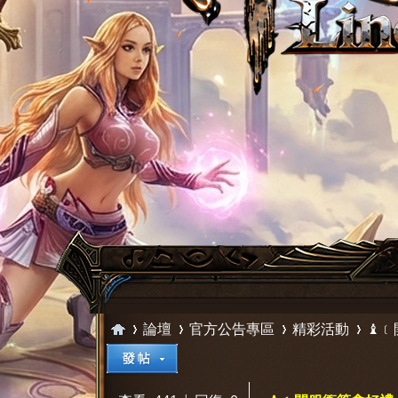
論壇
官方公告專區
精彩活動
♝﹝