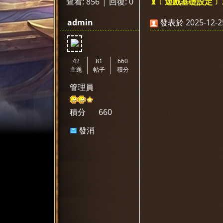
查看:
856
|
回復:
0
♝﹝遊戲基礎設定﹞
神
»
›
›
›
admin
發表於 2025-12-25
42
81
660
主題
帖子
積分
管理員
選
積分
660
發消
息
天