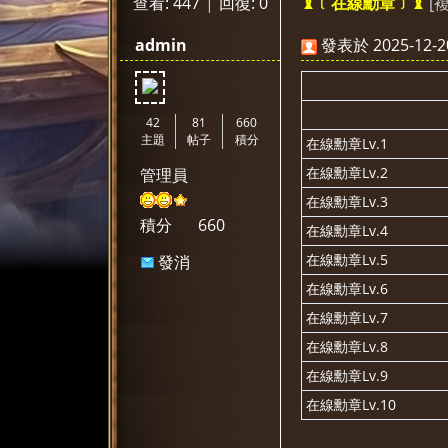
查看:
447
|
回復:
0
[
♝﹝在線勳章﹞♝
神
»
›
›
›
admin
發表於 2025-12-20
42
81
660
主題
帖子
積分
在線勳章Lv.1
在線勳章Lv.2
管理員
在線勳章Lv.3
選
積分
660
在線勳章Lv.4
在線勳章Lv.5
發消
息
在線勳章Lv.6
在線勳章Lv.7
在線勳章Lv.8
在線勳章Lv.9
在線勳章Lv.10
天