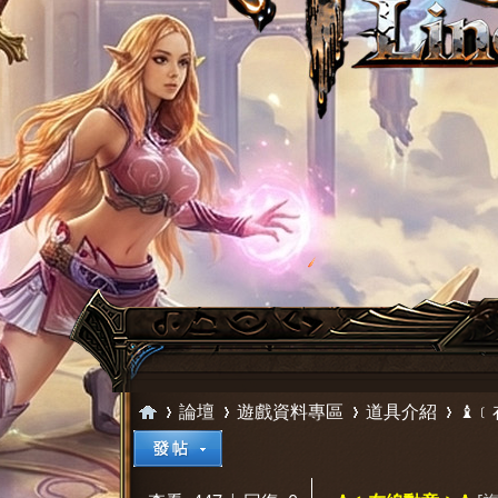
論壇
遊戲資料專區
道具介紹
♝﹝