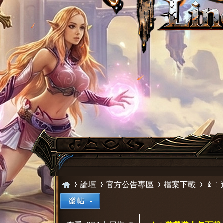
論壇
官方公告專區
檔案下載
♝﹝