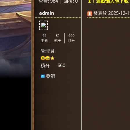
查看:
984
|
回復:
0
♝﹝遊戲懶人包下載 ve
神
»
›
›
›
admin
發表於 2025-12-19
42
81
660
主題
帖子
積分
管理員
選
積分
660
發消
息
天