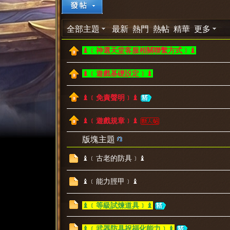
神
»
›
›
全部主題
最新
熱門
熱帖
精華
更多
♝﹝神選天堂客服相關聯繫方式﹞♝
♝﹝遊戲基礎設定﹞♝
♝﹝免責聲明﹞♝
選
♝﹝遊戲規章﹞♝
版塊主題
♝﹝古老的防具﹞♝
♝﹝能力脛甲﹞♝
♝﹝等級試煉道具﹞♝
天
♝﹝武器防具祝福化能力﹞♝