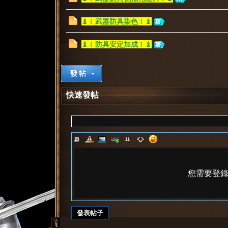
♝﹝武器防具染色﹞♝
♝﹝防具安定加成﹞♝
堂
快速發帖
您需要登
1
發表帖子